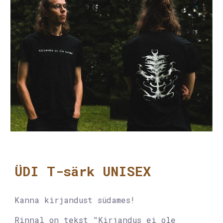
ÜDI T-särk UNISEX
Kanna kirjandust südames!
Rinnal on tekst
"Kirjandus ei ole