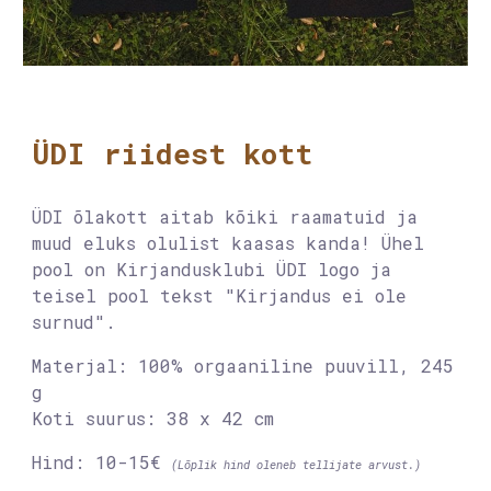
ÜDI
riidest kott
ÜDI õlakott aitab kõiki raamatuid ja
muud eluks olulist kaasas kanda! Ühel
pool on Kirjandusklubi ÜDI logo ja
teisel pool tekst "Kirjandus ei ole
surnud".
Materjal: 100% orgaaniline puuvill, 245
g
Koti suurus: 38 x 42 cm
Hind:
1
0-
1
5€
(Lõplik hind oleneb tellijate arvust.)