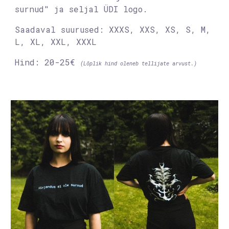
surnud"
ja seljal ÜDI logo.
S
aadaval suurused
: XXXS, XXS, XS, S, M
,
L, XL, XXL, XXXL
Hind: 20-25€
(Lõplik hind oleneb tellijate arvust.)