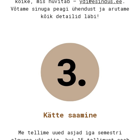
kõike, mis huvitab –
ydi@esindus.ee
.
Võtame sinuga peagi ühendust ja arutame
kõik detailid läbi!
Kätte saamine
Me tellime uued asjad iga semestri
alguses või siis, kui 15 tellimust saab