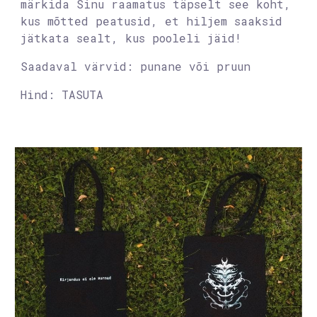
märkida Sinu raamatus täpselt see koht,
kus mõtted peatusid, et hiljem saaksid
jätkata sealt, kus pooleli jäid!
Saadaval
värvid: punane või pruun
Hind:
TASUTA