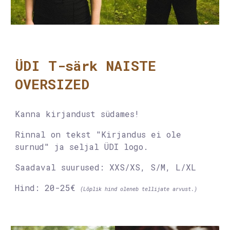
ÜDI T-särk
NAISTE
OVERSIZED
Kanna kirjandust südames!
Rinnal on tekst
"Kirjandus ei ole
surnud"
ja seljal ÜDI logo.
Saadaval suurused: XXS/XS, S
/
M, L
/
XL
Hind: 20-25€
(Lõplik hind oleneb tellijate arvust.)