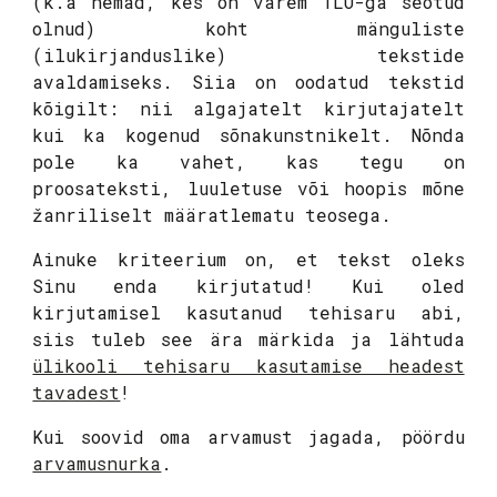
(k.a nemad, kes on varem TLÜ-ga seotud
olnud) koht mänguliste
(ilukirjanduslike) tekstide
avaldamiseks. Siia on oodatud tekstid
kõigilt: nii algajatelt kirjutajatelt
kui ka kogenud sõnakunstnikelt. Nõnda
pole ka vahet, kas tegu on
proosateksti, luuletuse või hoopis mõne
žanriliselt määratlematu teosega.
Ainuke kriteerium on, et tekst oleks
Sinu enda kirjutatud!
Kui oled
kirj
utamisel
kasutanud tehisaru abi,
siis tuleb see ära märkida ja lähtuda
ülikooli tehisaru kasutamise headest
tavadest
!
Kui soovid oma arvamust jagada, pöördu
arvamusnurka
.