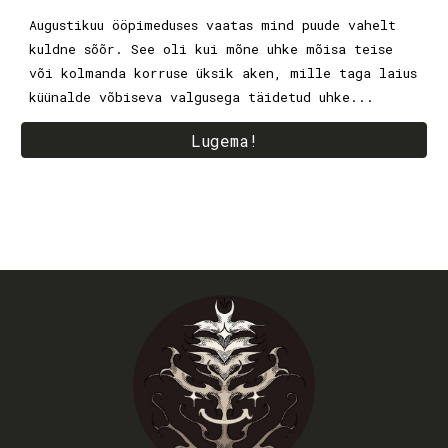
Augustikuu ööpimeduses vaatas mind puude vahelt
kuldne sõõr. See oli kui mõne uhke mõisa teise
või kolmanda korruse üksik aken, mille taga laius
küünalde võbiseva valgusega täidetud uhke...
Lugema!