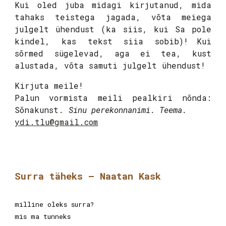
Kui oled juba midagi kirjutanud, mida
tahaks teistega jagada, võta meiega
julgelt ühendust
(ka siis, kui Sa pole
kindel, kas tekst siia sobib)!
Kui
sõrmed sügelevad, aga ei tea, kust
alustada, võta samuti julgelt ühendust!
Kirjuta meile!
Palun vormista meili pealkiri nõnda:
Sõnakunst.
Sinu perekonnanimi. Teema.
ydi.tlu@gmail.com
Surra täheks
–
Naatan Kask
milline oleks surra?
mis ma tunneks