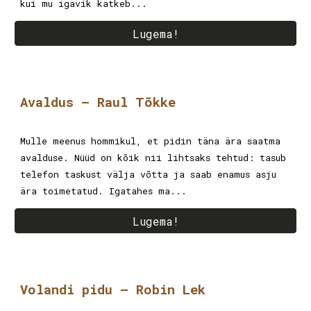
kui mu igavik katkeb...
Lugema!
Avaldus
–
Raul Tõkke
Mulle meenus hommikul, et pidin täna ära saatma
avalduse. Nüüd on kõik nii lihtsaks tehtud: tasub
telefon taskust välja võtta ja saab enamus asju
ära toimetatud. Igatahes ma...
Lugema!
Volandi pidu – Robin Lek