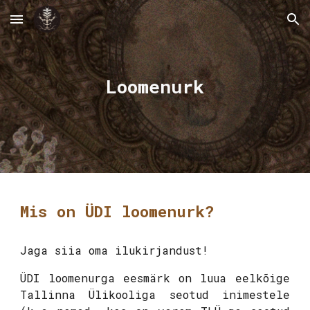
Skip to main content
Skip to navigation
Loomenurk
Mis on ÜDI loomenurk?
Jaga siia oma ilukirjandust!
ÜDI loomenurga eesmärk on luua eelkõige
Tallinna Ülikooliga seotud inimestele