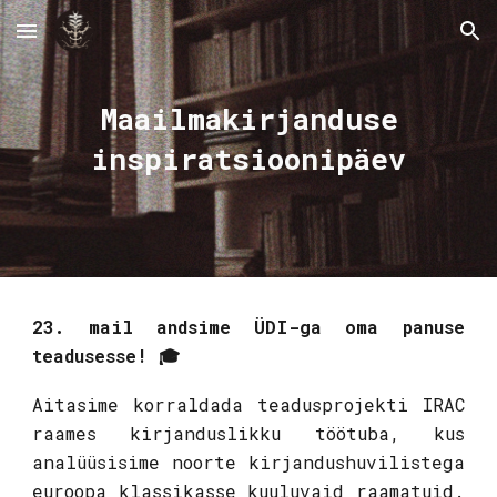
Skip to main content
Skip to navigation
Maailmakirjanduse
inspiratsioonipäev
23. mail andsime ÜDI-ga oma panuse
teadusesse! 🎓
Aitasime korraldada teadusprojekti IRAC
raames kirjanduslikku töötuba, kus
analüüsisime noorte kirjandushuvilistega
euroopa klassikasse kuuluvaid raamatuid.