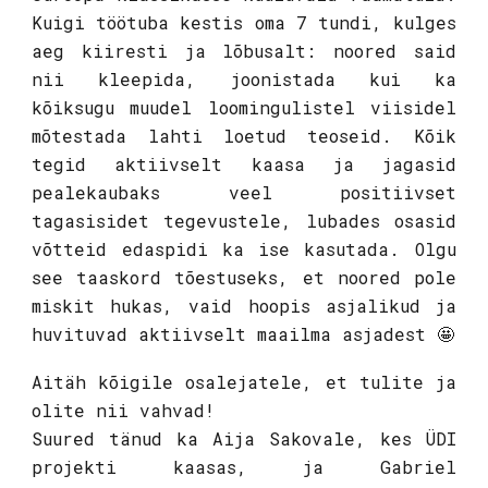
Kuigi töötuba kestis oma 7 tundi, kulges
aeg kiiresti ja lõbusalt: noored said
nii kleepida, joonistada kui ka
kõiksugu muudel loomingulistel viisidel
mõtestada lahti loetud teoseid. Kõik
tegid aktiivselt kaasa ja jagasid
pealekaubaks veel positiivset
tagasisidet tegevustele, lubades osasid
võtteid edaspidi ka ise kasutada. Olgu
see taaskord tõestuseks, et noored pole
miskit hukas, vaid hoopis asjalikud ja
huvituvad aktiivselt maailma asjadest 🤩
Aitäh kõigile osalejatele, et tulite ja
olite nii vahvad!
Suured tänud ka Aija Sakovale, kes ÜDI
projekti kaasas, ja Gabriel