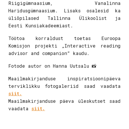
Riigigümnaasium, Vanalinna
Haridusgümnaasium. Lisaks osalesid ka
üliõpilased Tallinna Ülikoolist ja
Eesti Kunsiakadeemiast.
Töötoa korraldust toetas Euroopa
Komisjon projekti „Interactive reading
advisor and companion“ kaudu.
Fotode autor on Hanna Uutsalu 📸
Maailmakirjanduse inspiratsioonipäeva
terviklikku fotogaleriid saad vaadata
siit.
Maailmakirjanduse päeva üleskutset saad
vaadata
siit.