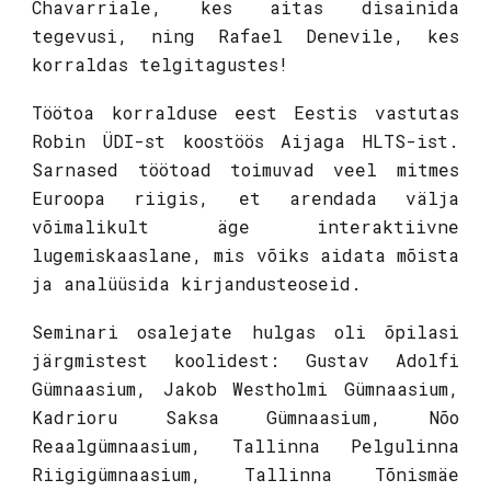
Chavarriale, kes aitas disainida
tegevusi, ning Rafael Denevile, kes
korraldas telgitagustes!
Töötoa korralduse eest Eestis vastutas
Robin ÜDI-st koostöös Aijaga HLTS-ist.
Sarnased töötoad toimuvad veel mitmes
Euroopa riigis, et arendada välja
võimalikult äge interaktiivne
lugemiskaaslane, mis võiks aidata mõista
ja analüüsida kirjandusteoseid.
Seminari osalejate hulgas oli õpilasi
järgmistest koolidest: Gustav Adolfi
Gümnaasium, Jakob Westholmi Gümnaasium,
Kadrioru Saksa Gümnaasium, Nõo
Reaalgümnaasium, Tallinna Pelgulinna
Riigigümnaasium, Tallinna Tõnismäe