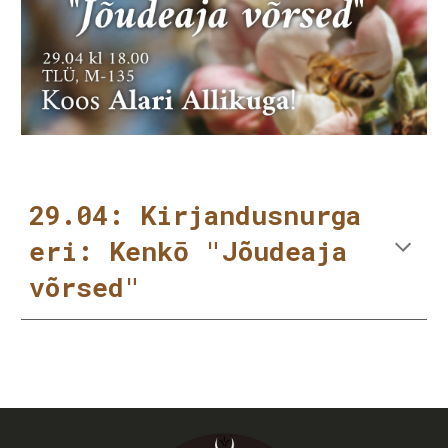
29.04: Kirjandusnurga
eri: Kenkō "Jõudeaja
võrsed"