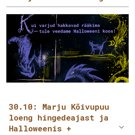
30.10: Marju Kõivupuu
loeng hingedeajast ja
Halloweenis +