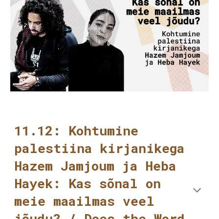
11.12: Kohtumine
palestiina kirjanikega
Hazem Jamjoum ja Heba
Hayek: Kas sõnal on
meie maailmas veel
jõudu? / Does the Word