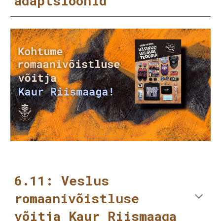
adaptsioonid
6.11: Veslus
romaanivõistluse
võitja Kaur Riismaaga