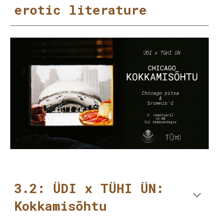
erotic literature
3.2: ÜDI x TÜHI ÜN:
Kokkamisõhtu