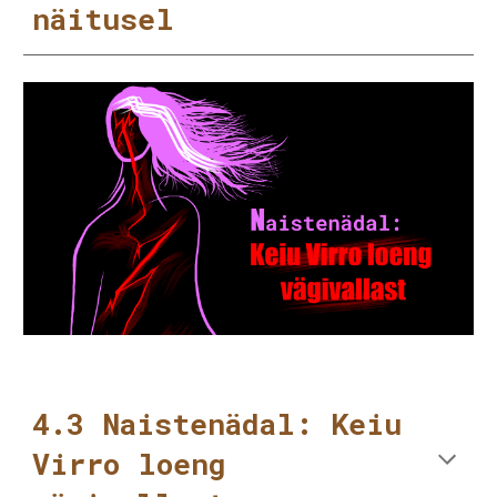
näitusel
4.3 Naistenädal: Keiu
Virro loeng