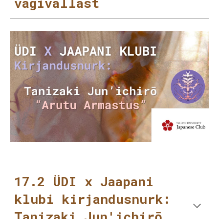
vägivallast
17.2 ÜDI x Jaapani
klubi kirjandusnurk:
Tanizaki Jun'ichirō