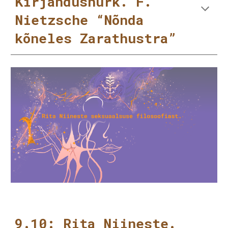
Kirjandusnurk. F.
Nietzsche “Nõnda
kõneles Zarathustra”
9.10: Rita Niineste.