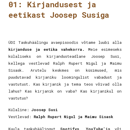
01: Kirjandusest ja
eetikast Joosep Susiga
ÜDI Taskuhäälingu avaepisoodis võtame luubi alla
kirjanduse ja eetika
vahekorra.
Meie esimeseks
külaliseks on kirjandusteadlane Joosep Susi,
kellega vestlevad Ralph Rupert Nigul ja Maimu
Sisask. Arutelu keskmes on küsimused, mis
puudutavad kirjaniku loomingulist vabadust ja
vastutust. Kas kirjanik ja tema teos võivad olla
lahus? Kas kirjanik on vaba? Kas kirjanikul on
vastutus?
Külaline:
Joosep Susi
Vestlevad:
Ralph Rupert Nigul ja Maimu Sisask
Kuula taskuhäälingut
Spotifys
,
YouTube'is
või