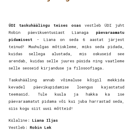
ÜDI taskuhäälingu teises osas
vestleb ÜDI juht
Robin päevikuentusiast Lianaga
päevaraamatu
pidamisest
- Liana on seda 6 aastat järjest
teinud! Muuhulgas mõtiskleme, miks seda pidada,
kuidas sellega alustada, mis oskuseid see
arendab, kuidas selle juures püsida ning vaatleme
selle seoseid kirjanduse ja filosoofiaga.
Taskuhääling annab võimaluse kõigil mekkida
kevadel päevikupidamise loengus kajastatud
teemasid. Tule kuula ja hakka ka ise
päevaraamatut pidama või kui juba harrastad seda,
siis kogu siit uusi mõtteid!
Külaline:
Liana Iljas
Vestleb:
Robin Lek