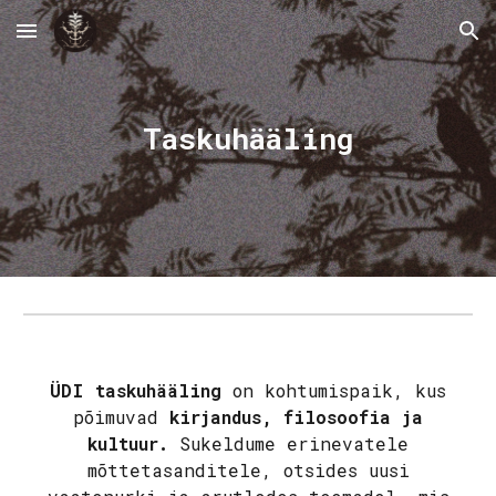
Skip to main content
Skip to navigation
Taskuhääling
ÜDI taskuhääling
on kohtumispaik, kus
põimuvad
kirjandus, filosoofia ja
kultuur.
Sukeldume erinevatele
mõttetasanditele, otsides uusi