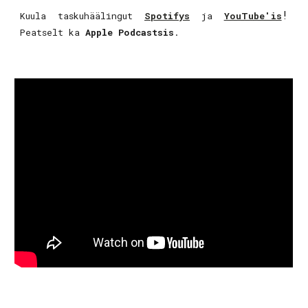
!
Kuula taskuhäälingut
Spotifys
ja
YouTube'is
Peatselt ka
Apple Podcastsis
.