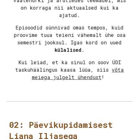
vaatenurki ja arutledes teemadel, mis
on korraga nii aktuaalsed kui ka
ajatud.
Episoodid sünnivad omas tempos, kuid
proovime tuua teieni vähemalt ühe osa
semestri jooksul. Igas kord on uued
külalised
.
Kui leiad, et ka sinul on soov ÜDI
taskuhäälingus kaasa lüüa, siis
võta
meiega julgelt ühendust
!
02: Päevikupidamisest
Liana Iljasega